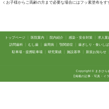
お子様からご高齢の方まで必要な場合にはフッ素塗布をす
トップページ
医院案内
院内紹介
感染・安全対策
求人案
訪問歯科
むし歯
歯周病
顎関節症
歯ぎしり・食いし
駐車場・提携駐車場
研究業績
施設基準
新規お知らせ
Copyright © まきひら
【掲載の記事・写真・イ