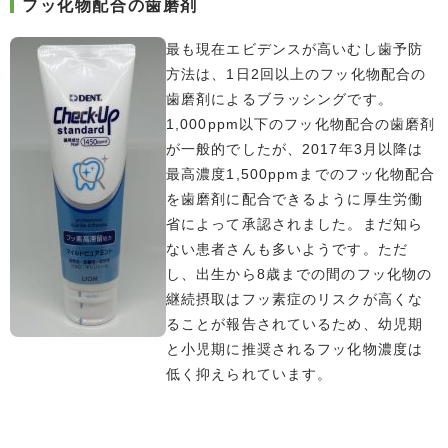
フッ化物配合の歯磨剤
最も現在エビデンスが高いむし歯予防
方法は、1日2回以上のフッ化物配合の
歯磨剤によるブラッシングです。
1,000ppm以下のフッ化物配合の歯磨剤
が一般的でしたが、2017年3月以降は
最高濃度1,500ppmまでのフッ化物配合
を歯磨剤に配合できるように厚生労働
省によって承認されました。まだ知ら
ない患者さんも多いようです。ただ
し、出生から8歳までの間のフッ化物の
継続摂取はフッ素症のリスクが高くな
ることが報告されているため、幼児期
と小児期に推奨されるフッ化物濃度は
低く抑えられています。