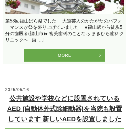
第58回福山ばら祭でした 大道芸人のかたがたのパフォ
ーマンスが祭を盛り上げていました ●福山駅から徒歩5
分の歯医者(福山市)● 審美歯科のことなら まきひら歯科ク
リニックへ 歯 […]
MORE
2025/05/16
公共施設や学校などに設置されている
AED (自動体外式除細動器)を当院も設置
しています 新しいAEDを設置しました