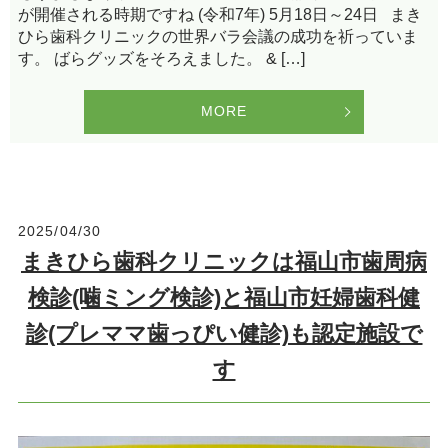
が開催される時期ですね (令和7年) 5月18日～24日 まき
ひら歯科クリニックの世界バラ会議の成功を祈っていま
す。 ばらグッズをそろえました。 & […]
MORE
2025/04/30
まきひら歯科クリニックは福山市歯周病
検診(噛ミング検診)と福山市妊婦歯科健
診(プレママ歯っぴい健診)も認定施設で
す